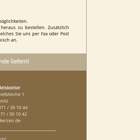
öglichkeiten.
eraus zu bestellen. Zusätzlich
welches Sie uns per Fax oder Post
isch an.
de liefern!
elskontor
helbleiche 1
nitz
371 / 30 10 44
371 / 30 10 42
kerzen.de
rn!