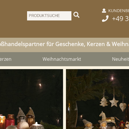
KUNDENBE

+49 3

oßhandelspartner für Geschenke, Kerzen & Weih
erzen
Weihnachtsmarkt
Neuhei