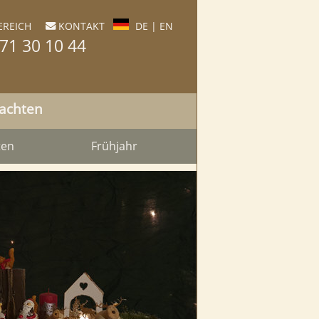
REICH
KONTAKT
DE
|
EN

71 30 10 44
nachten
ten
Frühjahr