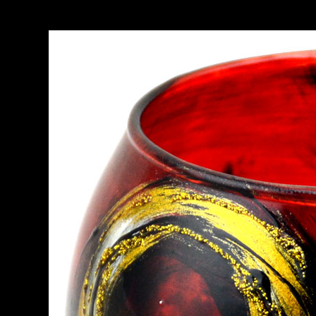
Ihr Großhandelspartner
Startseite
Kerzen
W
Teelichthalter "Ares" aus Gl
UNSER SORTIMENT
Startseite
/
Kerzen
/
Glasdeko & Ker
Kerzen
Aromakerzen
Glasdeko & Kerzen
Weihnachtsmotive
Dekokerzen & Zubehör
Weihnachtsmarkt
Neuheiten
Frühjahrs- und