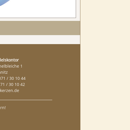
elskontor
helbleiche 1
nitz
371 / 30 10 44
371 / 30 10 42
kerzen.de
rn!