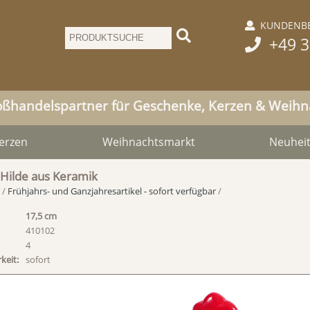
KUNDENBE

+49 3

oßhandelspartner für Geschenke, Kerzen & Weih
erzen
Weihnachtsmarkt
Neuhei
Hilde aus Keramik
/
Frühjahrs- und Ganzjahresartikel - sofort verfügbar
/
17,5 cm
410102
4
keit:
sofort