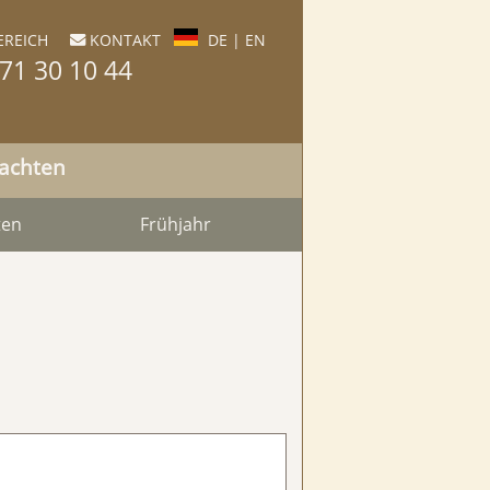
REICH
KONTAKT
DE
|
EN

71 30 10 44
nachten
ten
Frühjahr