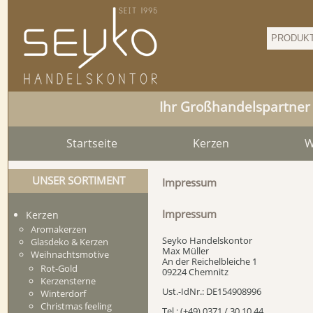
Ihr Großhandelspartner
Startseite
Kerzen
W
UNSER SORTIMENT
Impressum
Impressum
Kerzen
Aromakerzen
Seyko Handelskontor
Glasdeko & Kerzen
Max Müller
Weihnachtsmotive
An der Reichelbleiche 1
Rot-Gold
09224 Chemnitz
Kerzensterne
Ust.-IdNr.: DE154908996
Winterdorf
Christmas feeling
Tel.: (+49) 0371 / 30 10 44