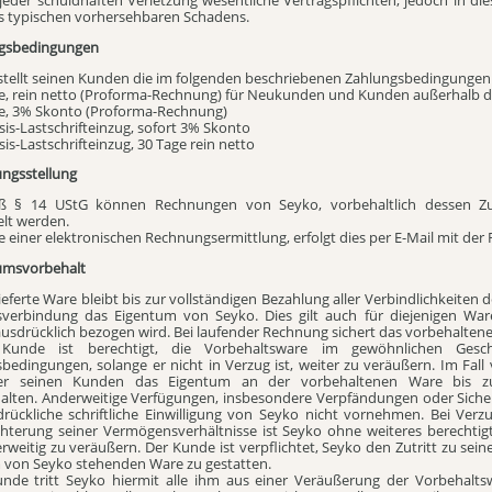
es typischen vorhersehbaren Schadens.
ngsbedingungen
 stellt seinen Kunden die im folgenden beschriebenen Zahlungsbedingungen
se, rein netto (Proforma-Rechnung) für Neukunden und Kunden außerhalb 
se, 3% Skonto (Proforma-Rechnung)
sis-Lastschrifteinzug, sofort 3% Skonto
sis-Lastschrifteinzug, 30 Tage rein netto
ungsstellung
ß § 14 UStG können Rechnungen von Seyko, vorbehaltlich dessen Z
elt werden.
le einer elektronischen Rechnungsermittlung, erfolgt dies per E-Mail mit d
tumsvorbehalt
lieferte Ware bleibt bis zur vollständigen Bezahlung aller Verbindlichkeit
sverbindung das Eigentum von Seyko. Dies gilt auch für diejenigen War
sdrücklich bezogen wird. Bei laufender Rechnung sichert das vorbehaltene
Kunde ist berechtigt, die Vorbehaltsware im gewöhnlichen Gesc
bedingungen, solange er nicht in Verzug ist, weiter zu veräußern. Im Fall 
er seinen Kunden das Eigentum an der vorbehaltenen Ware bis zur
alten. Anderweitige Verfügungen, insbesondere Verpfändungen oder Sich
drückliche schriftliche Einwilligung von Seyko nicht vornehmen. Bei Ver
chterung seiner Vermögensverhältnisse ist Seyko ohne weiteres berechtig
rweitig zu veräußern. Der Kunde ist verpflichtet, Seyko den Zutritt zu s
 von Seyko stehenden Ware zu gestatten.
unde tritt Seyko hiermit alle ihm aus einer Veräußerung der Vorbehal