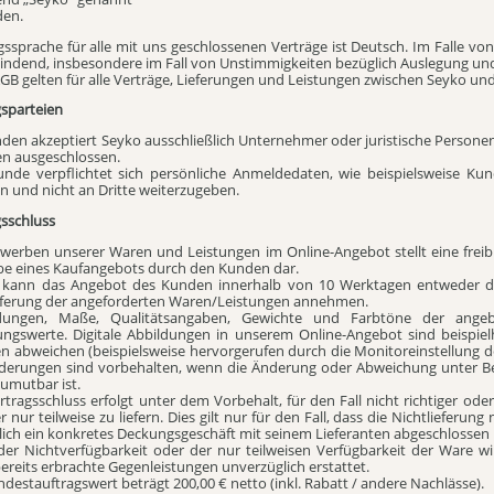
en.
gssprache für alle mit uns geschlossenen Verträge ist Deutsch. Im Falle vo
indend, insbesondere im Fall von Unstimmigkeiten bezüglich Auslegung und
AGB gelten für alle Verträge, Lieferungen und Leistungen zwischen Seyko u
gsparteien
nden akzeptiert Seyko ausschließlich Unternehmer oder juristische Person
en ausgeschlossen.
unde verpflichtet sich persönliche Anmeldedaten, wie beispielsweise K
 und nicht an Dritte weiterzugeben.
gsschluss
ewerben unserer Waren und Leistungen im Online-Angebot stellt eine frei
be eines Kaufangebots durch den Kunden dar.
 kann das Angebot des Kunden innerhalb von 10 Werktagen entweder dur
eferung der angeforderten Waren/Leistungen annehmen.
ldungen, Maße, Qualitätsangaben, Gewichte und Farbtöne der ange
ngswerte. Digitale Abbildungen in unserem Online-Angebot sind beispi
en abweichen (beispielsweise hervorgerufen durch die Monitoreinstellung
derungen sind vorbehalten, wenn die Änderung oder Abweichung unter Ber
umutbar ist.
rtragsschluss erfolgt unter dem Vorbehalt, für den Fall nicht richtiger o
r nur teilweise zu liefern. Dies gilt nur für den Fall, dass die Nichtlieferu
ich ein konkretes Deckungsgeschäft mit seinem Lieferanten abgeschlossen 
 der Nichtverfügbarkeit oder der nur teilweisen Verfügbarkeit der Ware w
ereits erbrachte Gegenleistungen unverzüglich erstattet.
ndestauftragswert beträgt 200,00 € netto (inkl. Rabatt / andere Nachlässe).