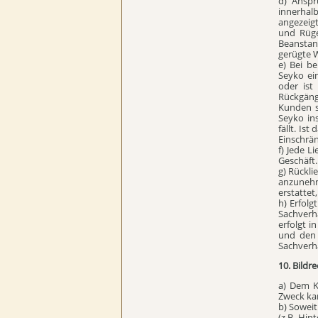
d) Anspr
innerhal
angezeig
und Rüge
Beanstan
gerügte W
e) Bei b
Seyko ei
oder ist
Rückgäng
Kunden s
Seyko ins
fällt. Is
Einschrä
f) Jede L
Geschäft.
g) Rückli
anzunehm
erstattet
h) Erfol
Sachverh
erfolgt i
und den 
Sachverha
10. Bildr
a) Dem K
Zweck kan
b) Soweit
(z.B. Hin