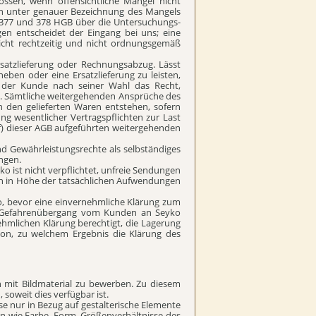
ssen, wenn offensichtliche Mängel nicht
ch unter genauer Bezeichnung des Mangels
§ 377 und 378 HGB über die Untersuchungs-
gen entscheidet der Eingang bei uns; eine
icht rechtzeitig und nicht ordnungsgemäß
satzlieferung oder Rechnungsabzug. Lässt
ben oder eine Ersatzlieferung zu leisten,
t der Kunde nach seiner Wahl das Recht,
. Sämtliche weitergehenden Ansprüche des
n den gelieferten Waren entstehen, sofern
ung wesentlicher Vertragspflichten zur Last
6. f) dieser AGB aufgeführten weitergehenden
und Gewährleistungsrechte als selbständiges
ungen.
o ist nicht verpflichtet, unfreie Sendungen
 in Höhe der tatsächlichen Aufwendungen
o, bevor eine einvernehmliche Klärung zum
Ein Gefahrenübergang vom Kunden an Seyko
rnehmlichen Klärung berechtigt, die Lagerung
on, zu welchem Ergebnis die Klärung des
 mit Bildmaterial zu bewerben. Zu diesem
soweit dies verfügbar ist.
e nur in Bezug auf gestalterische Elemente
en wie Farbe, Form, Größenverhältnisse des