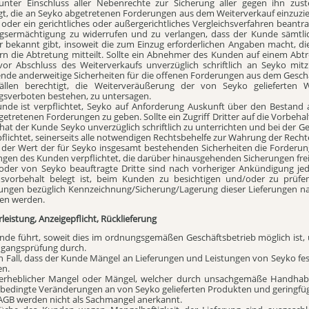
nter Einschluss aller Nebenrechte zur Sicherung aller gegen ihn zu
gt, die an Seyko abgetretenen Forderungen aus dem Weiterverkauf einzuzi
oder ein gerichtliches oder außergerichtliches Vergleichsverfahren beantrag
ugsermächtigung zu widerrufen und zu verlangen, dass der Kunde sämtl
r bekannt gibt, insoweit die zum Einzug erforderlichen Angaben macht, 
rn die Abtretung mitteilt. Sollte ein Abnehmer des Kunden auf einem Abtr
or Abschluss des Weiterverkaufs unverzüglich schriftlich an Seyko mi
nde anderweitige Sicherheiten für die offenen Forderungen aus dem Geschä
ällen berechtigt, die Weiterveräußerung der von Seyko gelieferten
gsverboten bestehen, zu untersagen.
unde ist verpflichtet, Seyko auf Anforderung Auskunft über den Bestand 
etretenen Forderungen zu geben. Sollte ein Zugriff Dritter auf die Vorbeh
 hat der Kunde Seyko unverzüglich schriftlich zu unterrichten und bei der
rpflichtet, seinerseits alle notwendigen Rechtsbehelfe zur Wahrung der Recht
n der Wert der für Seyko insgesamt bestehenden Sicherheiten die Forderun
ngen des Kunden verpflichtet, die darüber hinausgehenden Sicherungen fre
 oder von Seyko beauftragte Dritte sind nach vorheriger Ankündigung jed
svorbehalt belegt ist, beim Kunden zu besichtigen und/oder zu prüfen.
ungen bezüglich Kennzeichnung/Sicherung/Lagerung dieser Lieferungen na
ten werden.
leistung, Anzeigepflicht, Rücklieferung
unde führt, soweit dies im ordnungsgemäßen Geschäftsbetrieb möglich ist,
gangsprüfung durch.
n Fall, dass der Kunde Mängel an Lieferungen und Leistungen von Seyko fests
en.
nerheblicher Mangel oder Mängel, welcher durch unsachgemäße Handha
sbedingte Veränderungen an von Seyko gelieferten Produkten und geringfüg
 AGB werden nicht als Sachmangel anerkannt.