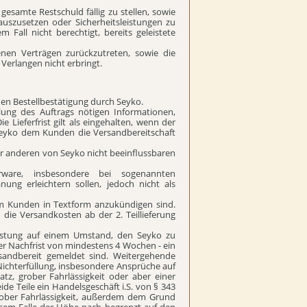
gesamte Restschuld fällig zu stellen, sowie
 auszusetzen oder Sicherheitsleistungen zu
Fall nicht berechtigt, bereits geleistete
enen Verträgen zurückzutreten, sowie die
Verlangen nicht erbringt.
chen Bestellbestätigung durch Seyko.
llung des Auftrags nötigen Informationen,
Lieferfrist gilt als eingehalten, wenn der
 Seyko dem Kunden die Versandbereitschaft
er anderen von Seyko nicht beeinflussbaren
ware, insbesondere bei sogenannten
ung erleichtern sollen, jedoch nicht als
dem Kunden in Textform anzukündigen sind.
o die Versandkosten ab der 2. Teillieferung
Leistung auf einem Umstand, den Seyko zu
ner Nachfrist von mindestens 4 Wochen - ein
ersandbereit gemeldet sind. Weitergehende
ichterfüllung, insbesondere Ansprüche auf
atz, grober Fahrlässigkeit oder aber einer
ide Teile ein Handelsgeschäft i.S. von § 343
rober Fahrlässigkeit, außerdem dem Grund
iesem Falle der Höhe nach begrenzt auf den