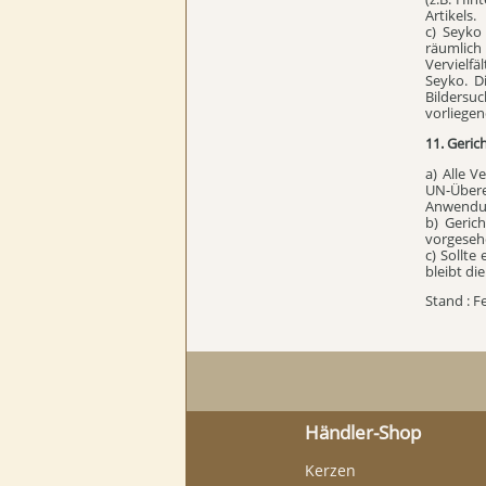
Artikels.
c) Seyko
räumlich
Vervielf
Seyko. Di
Bildersu
vorliegen
11. Geric
a) Alle 
UN-Übere
Anwendu
b) Gerich
vorgeseh
c) Sollte
bleibt d
Stand : F
Händler-Shop
Kerzen