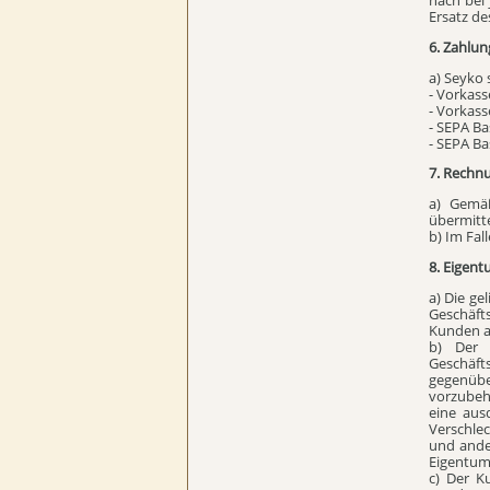
Ersatz d
6. Zahlu
a) Seyko
- Vorkas
- Vorkas
- SEPA Ba
- SEPA Ba
7. Rechn
a) Gemä
übermitt
b) Im Fal
8. Eigen
a) Die ge
Geschäft
Kunden au
b) Der 
Geschäfts
gegenüb
vorzubeh
eine aus
Verschle
und ande
Eigentum
c) Der K