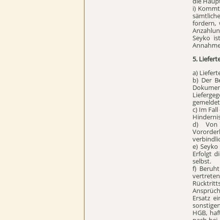
die Haup
i) Kommt 
sämtlich
fordern,
Anzahlung
Seyko is
Annahme n
5. Liefer
a) Liefer
b) Der B
Dokument
Lieferge
gemeldet
c) Im Fal
Hindernis
d) Von 
Vororder
verbindli
e) Seyko
Erfolgt d
selbst.
f) Beruh
vertreten
Rücktrit
Ansprüch
Ersatz e
sonstigen
HGB, haf
nach bei 