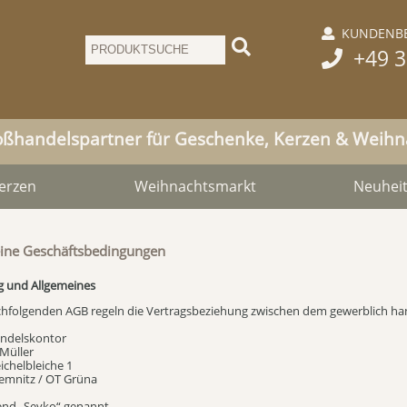
KUNDENBE

+49 3

oßhandelspartner für Geschenke, Kerzen & Weih
erzen
Weihnachtsmarkt
Neuhei
ine Geschäftsbedingungen
g und Allgemeines
achfolgenden AGB regeln die Vertragsbeziehung zwischen dem gewerblich h
ndelskontor
Müller
ichelbleiche 1
emnitz / OT Grüna
end „Seyko“ genannt