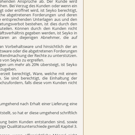
stehenden Ansprüche ab. Der Kunde wird
ehen. Bei Verzug des Kunden oder wenn ein
t oder eröffnet wird, ist Seyko berechtigt,
iche abgetretenen Forderungen und deren
die entsprechenden Unterlagen aus und den
etungsverbot bestehen, ist dies durch den
tzuteilen. Können durch den Kunden nicht
ftsverhältnis gegeben werden, ist Seyko in
 Waren an diejenigen Abnehmer, die auf
an Vorbehaltsware und hinsichtlich der an
altsware oder die abgetretenen Forderungen
 Geltendmachung der Rechte zu unterstützen.
e von Seyko zu ergreifen.
gen um mehr als 20% übersteigt, ist Seyko
izugeben.
erzeit berechtigt, Ware, welche mit einem
 Sie sind berechtigt, die Einhaltung der
chzufordern, falls diese vom Kunden nicht
 umgehend nach Erhalt einer Lieferung eine
tellt, so hat er diese umgehend schriftlich
bung beim Kunden entstanden sind, sowie
ige Qualitätsunterschiede gemäß Kapitel 3.