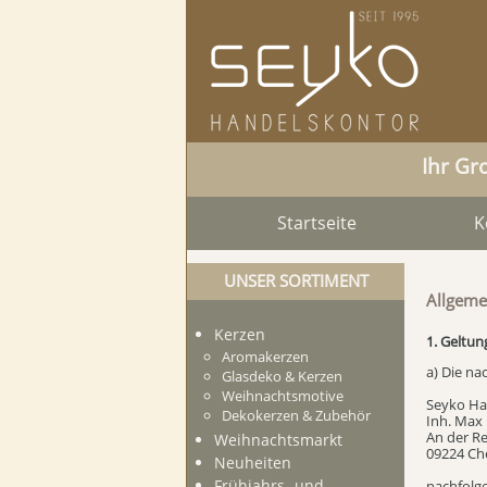
Ihr Gr
Startseite
K
UNSER SORTIMENT
Allgeme
Kerzen
1. Geltun
Aromakerzen
a) Die n
Glasdeko & Kerzen
Weihnachtsmotive
Seyko Ha
Dekokerzen & Zubehör
Inh. Max 
An der Re
Weihnachtsmarkt
09224 Ch
Neuheiten
Frühjahrs- und
nachfolg