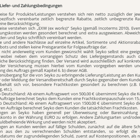
, Liefer- und Zahlungsbedingungen
reise für Produkte/Leistungen verstehen sich rein netto zuzüglich der je
ezifisch vereinbarte zeitlich begrenzte Rabatte, zeitlich unbegrenzte 
eine Berücksichtigung.
reise verstehen sich „EXW (ex works)“ Seyko (gemäß Incoterms 2010). Even
rungskosten werden gesondert berechnet und extra ausgewiesen. Abweic
en und Seyko schriftlich vereinbart werden.
te und andere Nachlässe auf einzelne Artikel, Sortimente und Aktionsra
ots und stellen keine Preisgarantie für Folgeaufträge dar.
t nicht anderweitig vom Kunden gewünscht wählt Seyko selbst eine geei
wobei neben dem vorrangigen Schutz des Liefergegenstands auch di
iche Berücksichtigung finden. Der Versand wird ausschließlich auf konkre
er Versicherung müssen hierbei vom Kunden vorgegeben werden und 
ng des Auftrags gemäß Kapitel 6. b) dieser AGB.
renübergang für die von Seyko zu erbringende Lieferung/Leistung an den K
r oder Meldung der Versandbereitschaft durch Seyko gegenüber dem Kund
 behält sich vor, besondere Frachtkosten gesondert zu berechnen (z.B. I
, etc.).
b Deutschland: Ab einem Auftragswert von 500,00 € übernimmt Seyko die Ko
Aufträge berechnet Seyko dem Kunden eine Frachtkostenpauschale von 15,
b Deutschland: Ab einem Auftragswert von 1500,00 € übernimmt Seyko di
eren Aufträge berechnet Seyko dem Kunden die tatsächlichen Frachtkosten.
ungen an Seyko haben generell per Überweisung oder Bareinzahlun
skonto in der Währung EURO zu erfolgen. Andere Zahlungsarten und/od
uldbefreiende Wirkung und werden nicht akzeptiert.
ngen an Kunden werden auf fällige Schulden, zunächst auf die ältere Sc
en aus den zu verrechnenden Schulden entstanden, so erfolgt die 
tsdatums der zugrundeliegenden Schuld, zuerst auf Kostenpositionen, als n