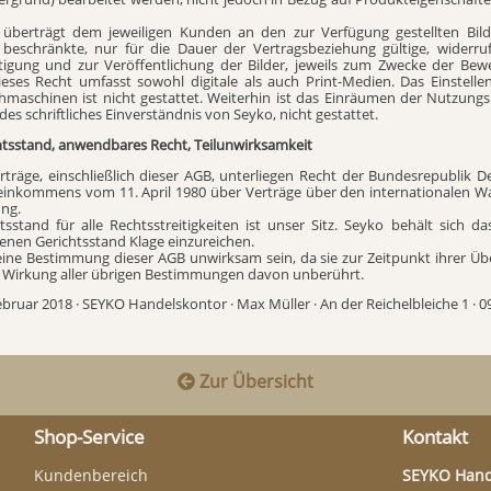
 überträgt dem jeweiligen Kunden an den zur Verfügung gestellten Bilde
 beschränkte, nur für die Dauer der Vertragsbeziehung gültige, widerru
ältigung und zur Veröffentlichung der Bilder, jeweils zum Zwecke der B
eses Recht umfasst sowohl digitale als auch Print-Medien. Das Einstellen
chmaschinen ist nicht gestattet. Weiterhin ist das Einräumen der Nutzung
des schriftliches Einverständnis von Seyko, nicht gestattet.
htsstand, anwendbares Recht, Teilunwirksamkeit
Verträge, einschließlich dieser AGB, unterliegen Recht der Bundesrepubli
inkommens vom 11. April 1980 über Verträge über den internationalen Wa
ng.
tsstand für alle Rechtsstreitigkeiten ist unser Sitz. Seyko behält sich 
enen Gerichtsstand Klage einzureichen.
 eine Bestimmung dieser AGB unwirksam sein, da sie zur Zeitpunkt ihrer Ü
ie Wirkung aller übrigen Bestimmungen davon unberührt.
ebruar 2018 · SEYKO Handelskontor · Max Müller · An der Reichelbleiche 1 · 
Zur Übersicht

Shop-Service
Kontakt
Kundenbereich
SEYKO Hand