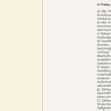
4. Preise
a) Alle P
Kundensp
hierbei k
b) Alle P
Versiche
dem Kund
c) Rabat
Kaufangeb
d) Sowei
Kunden, 
bestmögl
Umfang d
Bearbeitu
e) Gefah
Spediteu
f) Seyko
Zustellung
Innerhal
anderen 
Außerhal
alle and
g) Zahl
Geschäft
keine sch
h) Zahlu
Zinskost
Fälligkei