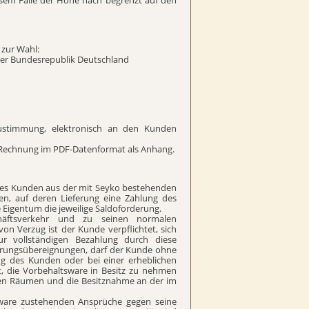
 zur Wahl:
der Bundesrepublik Deutschland
ustimmung, elektronisch an den Kunden
er Rechnung im PDF-Datenformat als Anhang.
en des Kunden aus der mit Seyko bestehenden
en, auf deren Lieferung eine Zahlung des
 Eigentum die jeweilige Saldoforderung.
häftsverkehr und zu seinen normalen
von Verzug ist der Kunde verpflichtet, sich
 vollständigen Bezahlung durch diese
erungsübereignungen, darf der Kunde ohne
zug des Kunden oder bei einer erheblichen
t, die Vorbehaltsware in Besitz zu nehmen
einen Räumen und die Besitznahme an der im
tsware zustehenden Ansprüche gegen seine