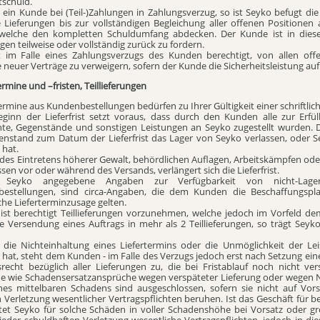
tschuld.
ein Kunde bei (Teil-)Zahlungen in Zahlungsverzug, so ist Seyko befugt die 
e Lieferungen bis zur vollständigen Begleichung aller offenen Positionen
 welche den kompletten Schuldumfang abdecken. Der Kunde ist in diesem 
en teilweise oder vollständig zurück zu fordern.
t im Falle eines Zahlungsverzugs des Kunden berechtigt, von allen off
euer Verträge zu verweigern, sofern der Kunde die Sicherheitsleistung auf 
termine und –fristen, Teillieferungen
termine aus Kundenbestellungen bedürfen zu Ihrer Gültigkeit einer schriftli
eginn der Lieferfrist setzt voraus, dass durch den Kunden alle zur Erfü
e, Gegenstände und sonstigen Leistungen an Seyko zugestellt wurden. Die 
genstand zum Datum der Lieferfrist das Lager von Seyko verlassen, oder
 hat.
l des Eintretens höherer Gewalt, behördlichen Auflagen, Arbeitskämpfen od
sen vor oder während des Versands, verlängert sich die Lieferfrist.
Seyko angegebene Angaben zur Verfügbarkeit von nicht-Lager
bestellungen, sind circa-Angaben, die dem Kunden die Beschaffungsplan
che Lieferterminzusage gelten.
 ist berechtigt Teillieferungen vorzunehmen, welche jedoch im Vorfeld 
ie Versendung eines Auftrags in mehr als 2 Teillieferungen, so trägt Seyk
t die Nichteinhaltung eines Liefertermins oder die Unmöglichkeit der 
 hat, steht dem Kunden - im Falle des Verzugs jedoch erst nach Setzung ei
tsrecht bezüglich aller Lieferungen zu, die bei Fristablauf noch nicht v
e wie Schadensersatzansprüche wegen verspäteter Lieferung oder wegen N
ines mittelbaren Schadens sind ausgeschlossen, sofern sie nicht auf Vors
 Verletzung wesentlicher Vertragspflichten beruhen. Ist das Geschäft für be
tet Seyko für solche Schäden in voller Schadenshöhe bei Vorsatz oder g
jeder schuldhaften Verletzung wesentliche Vertragspflichten, jedoch in d