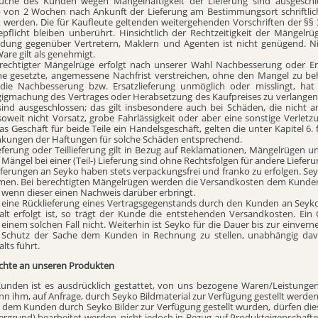
üche des Kunden wegen Mangelhaftigkeit der Lieferung sind ausgeschlo
b von 2 Wochen nach Ankunft der Lieferung am Bestimmungsort schriftli
t werden. Die für Kaufleute geltenden weitergehenden Vorschriften der §
pflicht bleiben unberührt. Hinsichtlich der Rechtzeitigkeit der Mängelrü
dung gegenüber Vertretern, Maklern und Agenten ist nicht genügend. N
are gilt als genehmigt.
erechtigter Mängelrüge erfolgt nach unserer Wahl Nachbesserung oder Er
ne gesetzte, angemessene Nachfrist verstreichen, ohne den Mangel zu behe
 die Nachbesserung bzw. Ersatzlieferung unmöglich oder misslingt, ha
igmachung des Vertrages oder Herabsetzung des Kaufpreises zu verlangen
ind ausgeschlossen; das gilt insbesondere auch bei Schäden, die nicht a
oweit nicht Vorsatz, grobe Fahrlässigkeit oder aber eine sonstige Verletz
t das Geschäft für beide Teile ein Handelsgeschäft, gelten die unter Kapitel 
nkungen der Haftungen für solche Schäden entsprechend.
ieferung oder Teillieferung gilt in Bezug auf Reklamationen, Mängelrügen 
 Mängel bei einer (Teil-) Lieferung sind ohne Rechtsfolgen für andere Liefer
eferungen an Seyko haben stets verpackungsfrei und franko zu erfolgen. Seyk
en. Bei berechtigten Mängelrügen werden die Versandkosten dem Kunden
, wenn dieser einen Nachweis darüber erbringt.
gt eine Rücklieferung eines Vertragsgegenstands durch den Kunden an Seyk
alt erfolgt ist, so trägt der Kunde die entstehenden Versandkosten. 
n einem solchen Fall nicht. Weiterhin ist Seyko für die Dauer bis zur einve
Schutz der Sache dem Kunden in Rechnung zu stellen, unabhängig dav
lts führt.
echte an unseren Produkten
unden ist es ausdrücklich gestattet, von uns bezogene Waren/Leistungen
n ihm, auf Anfrage, durch Seyko Bildmaterial zur Verfügung gestellt werden, 
 dem Kunden durch Seyko Bilder zur Verfügung gestellt wurden, dürfen dies
tergrund) bearbeitet werden, nicht jedoch in Bezug auf Produkteigenschaft