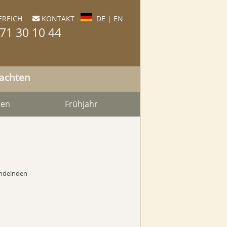
REICH
KONTAKT
DE
|
EN

71 30 10 44
nachten
ten
Frühjahr
andelnden