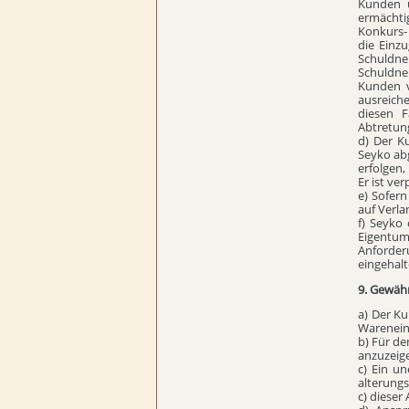
Kunden u
ermächti
Konkurs- 
die Einz
Schuldne
Schuldne
Kunden v
ausreiche
diesen F
Abtretun
d) Der K
Seyko abg
erfolgen,
Er ist ve
e) Sofer
auf Verla
f) Seyko
Eigentum
Anforder
eingehal
9. Gewähr
a) Der K
Warenein
b) Für de
anzuzeig
c) Ein u
alterung
c) dieser