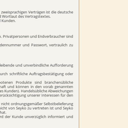
n zweisprachigen Verträgen ist die deutsche
 Wortlaut des Vertragstextes.
nd Kunden.
en. Privatpersonen und Endverbraucher sind
undennummer und Passwort, vertraulich zu
bleibende und unverbindliche Aufforderung
ch schriftliche Auftragsbestätigung oder
botenen Produkte sind branchenübliche
elhaft und können in den vorab genannten
 des Kunden). Handelsübliche Abweichungen
ücksichtigung unserer Interessen für den
der nicht ordnungsgemäßer Selbstbelieferung
ng nicht von Seyko zu vertreten ist und Seyko
hat.
ird der Kunde unverzüglich informiert und