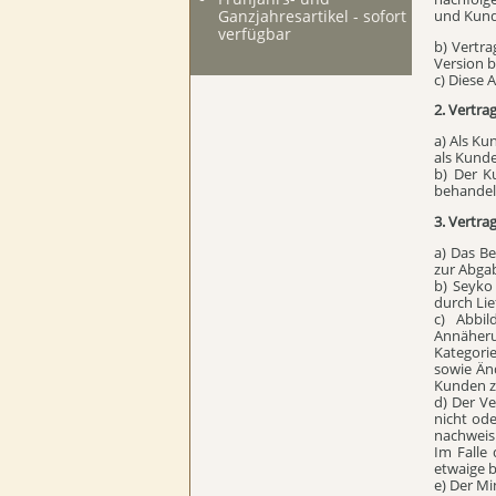
und Kund
Ganzjahresartikel - sofort
verfügbar
b) Vertra
Version b
c) Diese 
2. Vertra
a) Als Ku
als Kund
b) Der K
behandeln
3. Vertra
a) Das B
zur Abga
b) Seyko
durch Li
c) Abbi
Annäheru
Kategori
sowie Än
Kunden z
d) Der Ve
nicht ode
nachweisl
Im Falle
etwaige b
e) Der Mi